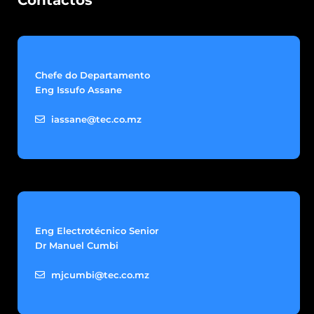
Contactos
Chefe do Departamento
Eng Issufo Assane
iassane@tec.co.mz
Eng Electrotécnico Senior
Dr Manuel Cumbi
mjcumbi@tec.co.mz