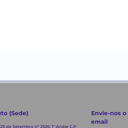
to (Sede)
Envie-nos o
email
 25 de Setembro nº 2526, 1º Andar C.P