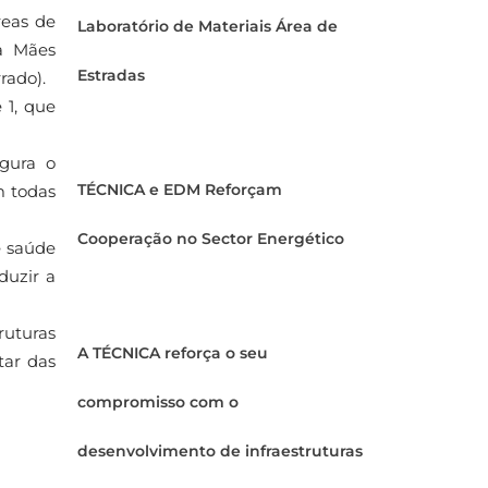
reas de
Laboratório de Materiais Área de
ra Mães
Estradas
rado).
 1, que
egura o
TÉCNICA e EDM Reforçam
m todas
Cooperação no Sector Energético
e saúde
duzir a
ruturas
A TÉCNICA reforça o seu
tar das
compromisso com o
desenvolvimento de infraestruturas