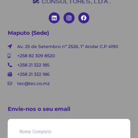
Maputo (Sede)
Av. 25 de Setembro nº 2526, 1º Andar C.P 4190
+258 82 309 8520
+258 21 322 185
+258 21 322 186
tec@tec.co.mz
Envie-nos o seu email