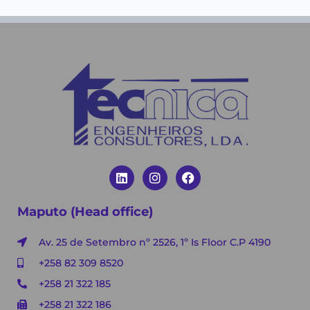
Maputo (Head office)
Av. 25 de Setembro nº 2526, 1º Is Floor C.P 4190
+258 82 309 8520
+258 21 322 185
+258 21 322 186