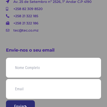
Av. 25 de Setembro nº 2526, 1º Andar C.P 4190
+258 82 309 8520
+258 21 322 185
+258 21 322 186
tec@tec.co.mz
Envie-nos o seu email
Enviar