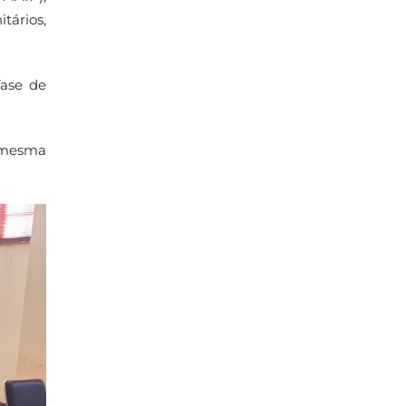
tários,
fase de
 mesma