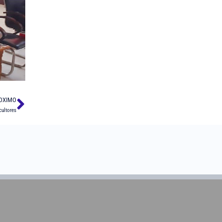
OXIMO
cultores